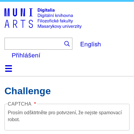
Skip
to
main
content
English
Přihlášení
Domů
Kolekce
Prohlížení
Vyhledávání
O platformě
Nápověda
Kontakt
Digitalia
Challenge
CAPTCHA
Prosím odšktrtněte pro potvrzení, že nejste spamovací
robot.