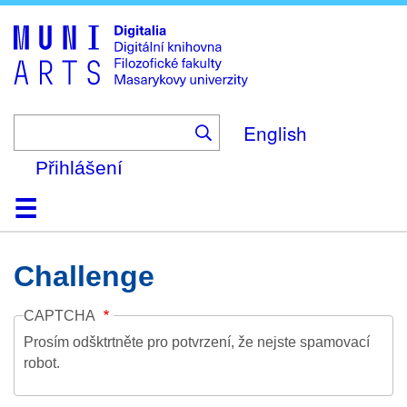
Skip
to
main
content
English
Přihlášení
Domů
Kolekce
Prohlížení
Vyhledávání
O platformě
Nápověda
Kontakt
Digitalia
Challenge
CAPTCHA
Prosím odšktrtněte pro potvrzení, že nejste spamovací
robot.