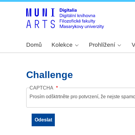
Domů
Kolekce
Prohlížení
V
Challenge
CAPTCHA
Prosím odšktrtněte pro potvrzení, že nejste spamo