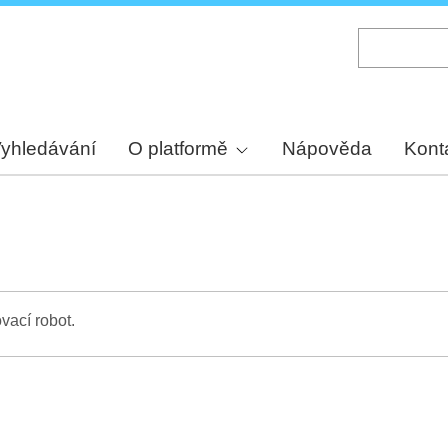
Skip
to
main
content
yhledávání
O platformě
Nápověda
Kont
vací robot.