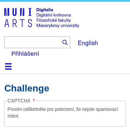
Skip
to
main
content
English
Přihlášení
Domů
Kolekce
Prohlížení
Vyhledávání
O platformě
Nápověda
Kontakt
Digitalia
Challenge
CAPTCHA
Prosím odšktrtněte pro potvrzení, že nejste spamovací
robot.