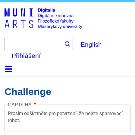
Skip
to
main
content
English
Přihlášení
Domů
Kolekce
Prohlížení
Vyhledávání
O platformě
Nápověda
Kontakt
Digitalia
Challenge
CAPTCHA
Prosím odšktrtněte pro potvrzení, že nejste spamovací
robot.