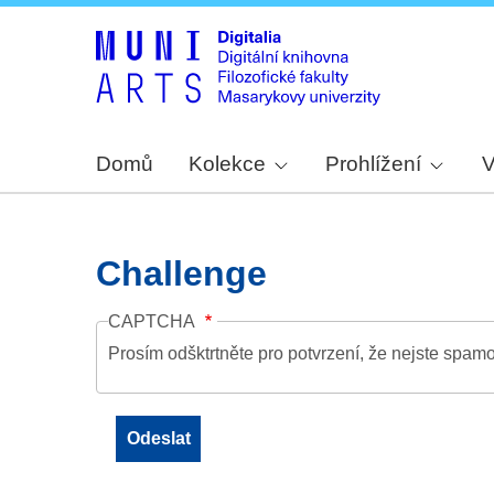
Domů
Kolekce
Prohlížení
V
Challenge
CAPTCHA
Prosím odšktrtněte pro potvrzení, že nejste spamo