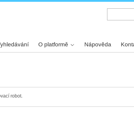
Skip
to
main
content
yhledávání
O platformě
Nápověda
Kont
vací robot.