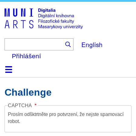
Skip
to
main
content
English
Přihlášení
Domů
Kolekce
Prohlížení
Vyhledávání
O platformě
Nápověda
Kontakt
Digitalia
Challenge
CAPTCHA
Prosím odšktrtněte pro potvrzení, že nejste spamovací
robot.