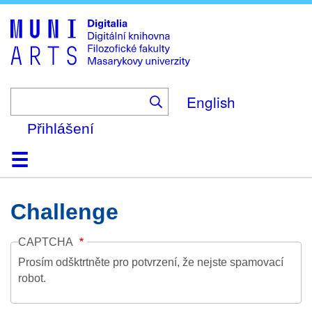
Skip
to
main
content
English
Přihlášení
Domů
Kolekce
Prohlížení
Vyhledávání
O platformě
Nápověda
Kontakt
Digitalia
Challenge
CAPTCHA
Prosím odšktrtněte pro potvrzení, že nejste spamovací
robot.