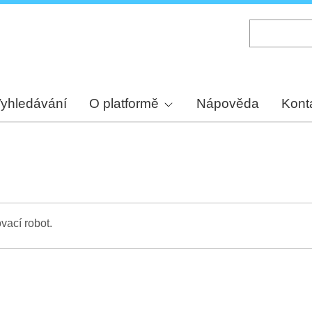
Skip
to
main
content
yhledávání
O platformě
Nápověda
Kont
vací robot.