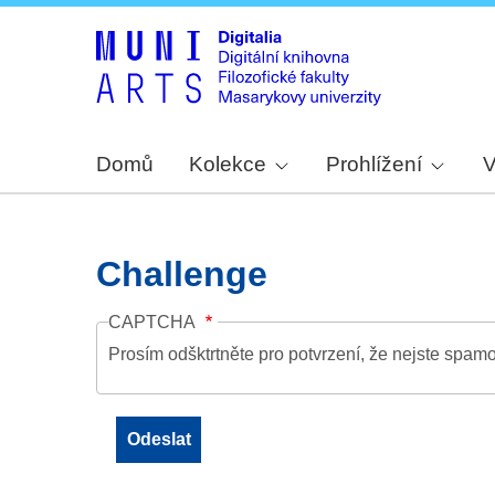
Domů
Kolekce
Prohlížení
V
Challenge
CAPTCHA
Prosím odšktrtněte pro potvrzení, že nejste spamo