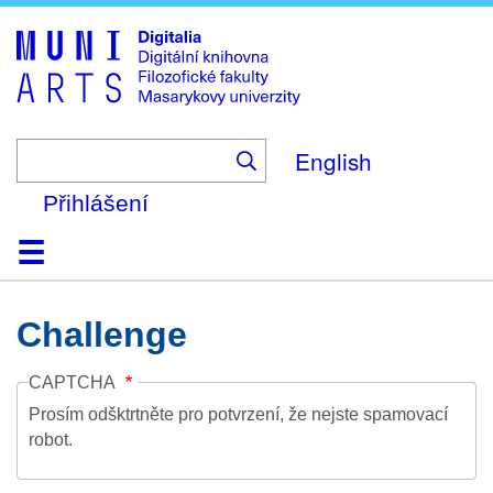
Skip
to
main
content
English
Přihlášení
Domů
Kolekce
Prohlížení
Vyhledávání
O platformě
Nápověda
Kontakt
Digitalia
Challenge
CAPTCHA
Prosím odšktrtněte pro potvrzení, že nejste spamovací
robot.