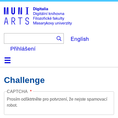
Skip
to
main
content
English
Přihlášení
Domů
Kolekce
Prohlížení
Vyhledávání
O platformě
Nápověda
Kontakt
Digitalia
Challenge
CAPTCHA
Prosím odšktrtněte pro potvrzení, že nejste spamovací
robot.