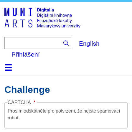
Skip
to
main
content
English
Přihlášení
Domů
Kolekce
Prohlížení
Vyhledávání
O platformě
Nápověda
Kontakt
Digitalia
Challenge
CAPTCHA
Prosím odšktrtněte pro potvrzení, že nejste spamovací
robot.