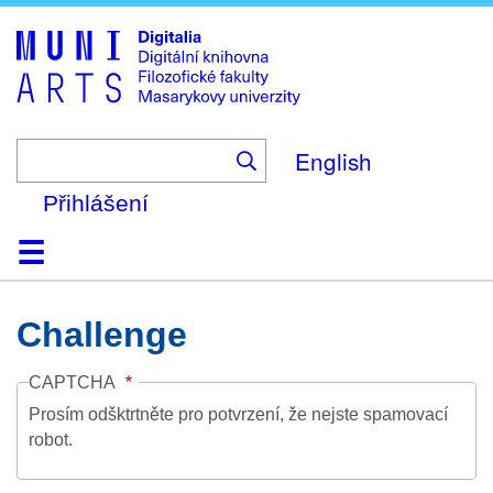
Skip
to
main
content
English
Přihlášení
Domů
Kolekce
Prohlížení
Vyhledávání
O platformě
Nápověda
Kontakt
Digitalia
Challenge
CAPTCHA
Prosím odšktrtněte pro potvrzení, že nejste spamovací
robot.