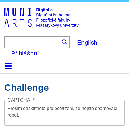
Skip
to
main
content
English
Přihlášení
Domů
Kolekce
Prohlížení
Vyhledávání
O platformě
Nápověda
Kontakt
Digitalia
Challenge
CAPTCHA
Prosím odšktrtněte pro potvrzení, že nejste spamovací
robot.