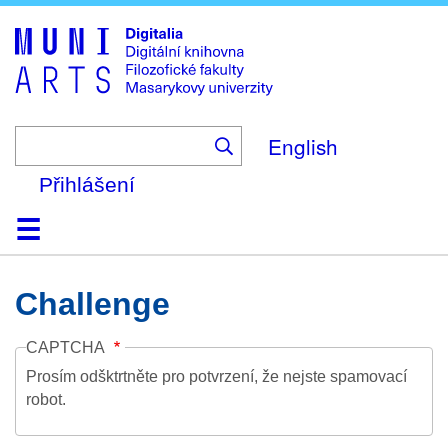
Skip
to
main
content
English
Přihlášení
Domů
Kolekce
Prohlížení
Vyhledávání
O platformě
Nápověda
Kontakt
Digitalia
Challenge
CAPTCHA
Prosím odšktrtněte pro potvrzení, že nejste spamovací
robot.