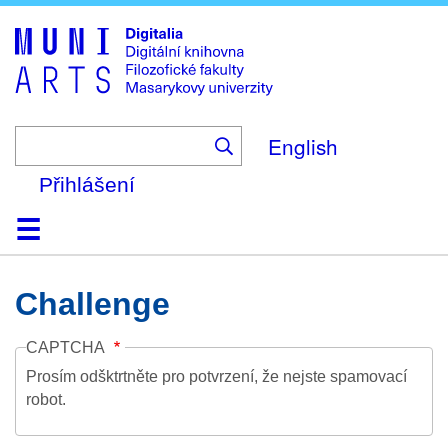
Skip
to
main
content
English
Přihlášení
Domů
Kolekce
Prohlížení
Vyhledávání
O platformě
Nápověda
Kontakt
Digitalia
Challenge
CAPTCHA
Prosím odšktrtněte pro potvrzení, že nejste spamovací
robot.