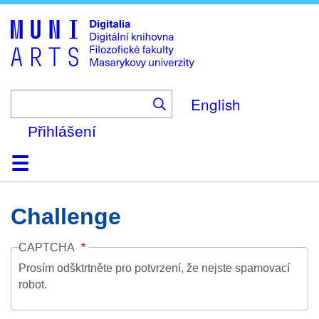
Skip
to
main
content
English
Přihlášení
Domů
Kolekce
Prohlížení
Vyhledávání
O platformě
Nápověda
Kontakt
Digitalia
Challenge
CAPTCHA
Prosím odšktrtněte pro potvrzení, že nejste spamovací
robot.