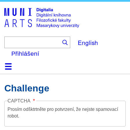
Skip
to
main
content
English
Přihlášení
Domů
Kolekce
Prohlížení
Vyhledávání
O platformě
Nápověda
Kontakt
Digitalia
Challenge
CAPTCHA
Prosím odšktrtněte pro potvrzení, že nejste spamovací
robot.