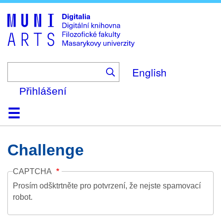
Skip
to
main
content
English
Přihlášení
Domů
Kolekce
Prohlížení
Vyhledávání
O platformě
Nápověda
Kontakt
Digitalia
Challenge
CAPTCHA
Prosím odšktrtněte pro potvrzení, že nejste spamovací
robot.