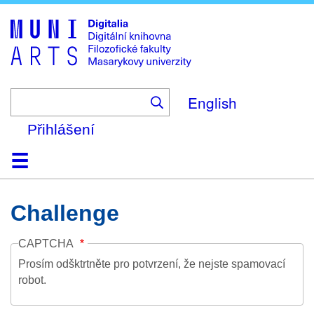
Skip
to
main
content
English
Přihlášení
Domů
Kolekce
Prohlížení
Vyhledávání
O platformě
Nápověda
Kontakt
Digitalia
Challenge
CAPTCHA
Prosím odšktrtněte pro potvrzení, že nejste spamovací
robot.