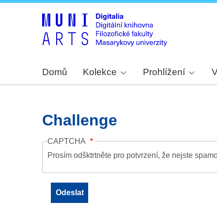
Domů
Kolekce
Prohlížení
V
Challenge
CAPTCHA
Prosím odšktrtněte pro potvrzení, že nejste spamo