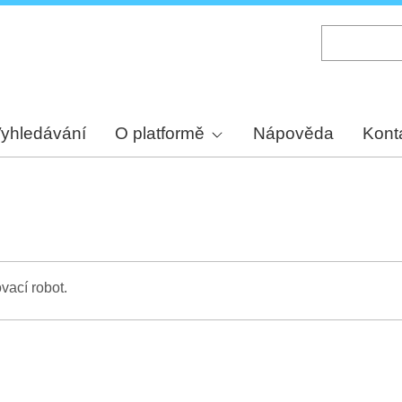
Skip
to
main
content
yhledávání
O platformě
Nápověda
Kont
vací robot.