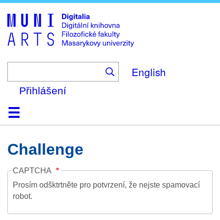
Skip
to
main
content
English
Přihlášení
Domů
Kolekce
Prohlížení
Vyhledávání
O platformě
Nápověda
Kontakt
Digitalia
Challenge
CAPTCHA
Prosím odšktrtněte pro potvrzení, že nejste spamovací
robot.