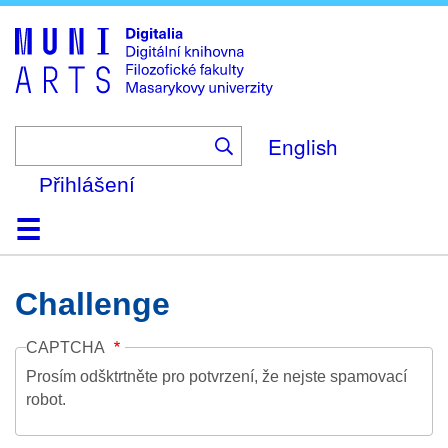
Skip
to
main
content
English
Přihlášení
Domů
Kolekce
Prohlížení
Vyhledávání
O platformě
Nápověda
Kontakt
Digitalia
Challenge
CAPTCHA
Prosím odšktrtněte pro potvrzení, že nejste spamovací
robot.