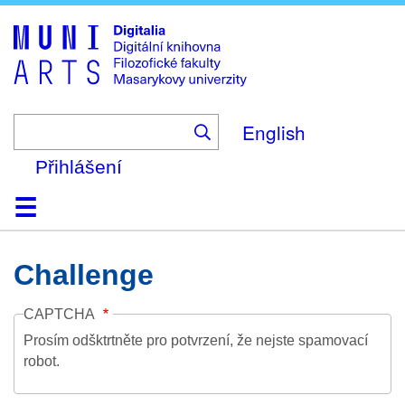
Skip
to
main
content
English
Přihlášení
Domů
Kolekce
Prohlížení
Vyhledávání
O platformě
Nápověda
Kontakt
Digitalia
Challenge
CAPTCHA
Prosím odšktrtněte pro potvrzení, že nejste spamovací
robot.