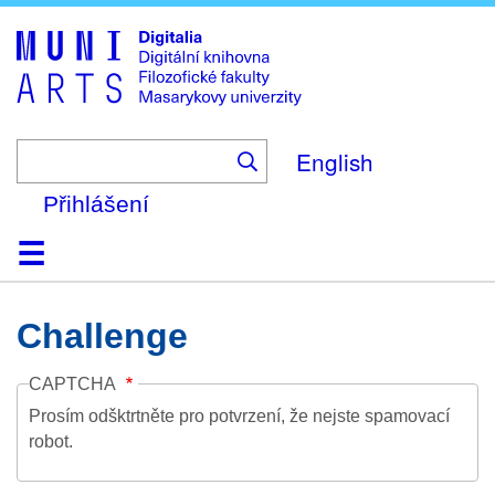
Skip
to
main
content
English
Přihlášení
Domů
Kolekce
Prohlížení
Vyhledávání
O platformě
Nápověda
Kontakt
Digitalia
Challenge
CAPTCHA
Prosím odšktrtněte pro potvrzení, že nejste spamovací
robot.