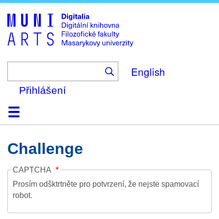
Skip
to
main
content
English
Přihlášení
Domů
Kolekce
Prohlížení
Vyhledávání
O platformě
Nápověda
Kontakt
Digitalia
Challenge
CAPTCHA
Prosím odšktrtněte pro potvrzení, že nejste spamovací
robot.