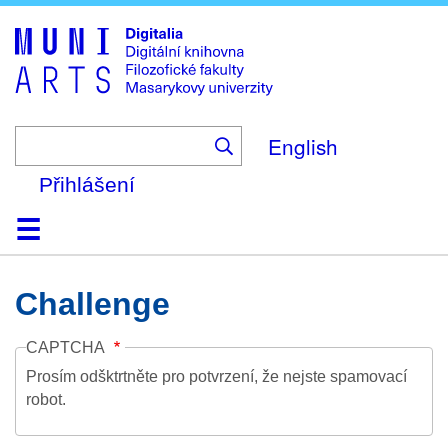
Skip
to
main
content
English
Přihlášení
Domů
Kolekce
Prohlížení
Vyhledávání
O platformě
Nápověda
Kontakt
Digitalia
Challenge
CAPTCHA
Prosím odšktrtněte pro potvrzení, že nejste spamovací
robot.