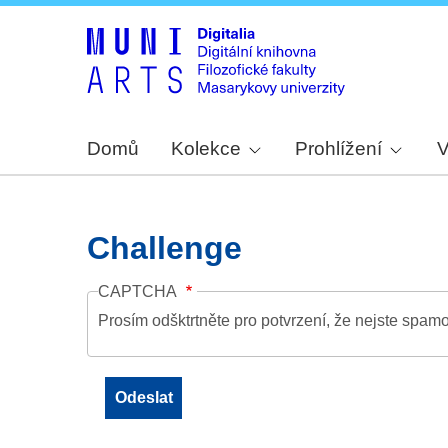
Domů
Kolekce
Prohlížení
V
Challenge
CAPTCHA
Prosím odšktrtněte pro potvrzení, že nejste spamo