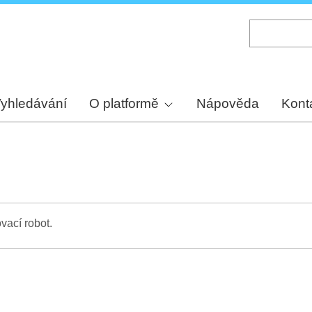
Skip
to
main
content
yhledávání
O platformě
Nápověda
Kont
vací robot.