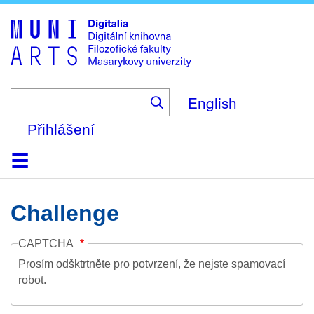
Skip
to
main
content
English
Přihlášení
Domů
Kolekce
Prohlížení
Vyhledávání
O platformě
Nápověda
Kontakt
Digitalia
Challenge
CAPTCHA
Prosím odšktrtněte pro potvrzení, že nejste spamovací
robot.