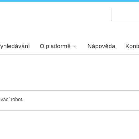
Skip
to
main
content
yhledávání
O platformě
Nápověda
Kont
vací robot.