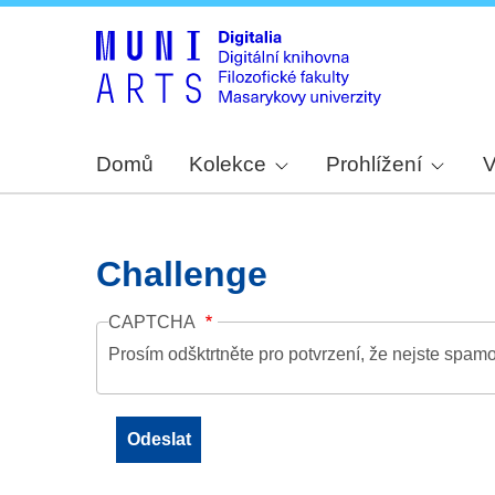
Domů
Kolekce
Prohlížení
V
Challenge
CAPTCHA
Prosím odšktrtněte pro potvrzení, že nejste spamo