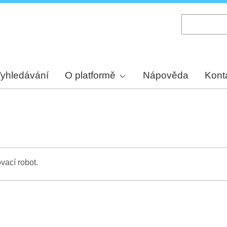
Skip
to
main
content
yhledávání
O platformě
Nápověda
Kont
vací robot.