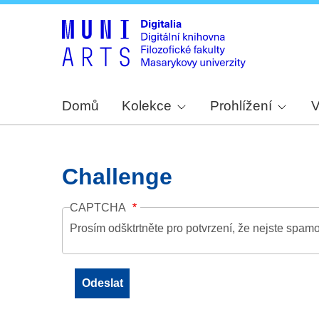
Domů
Kolekce
Prohlížení
V
Challenge
CAPTCHA
Prosím odšktrtněte pro potvrzení, že nejste spamo