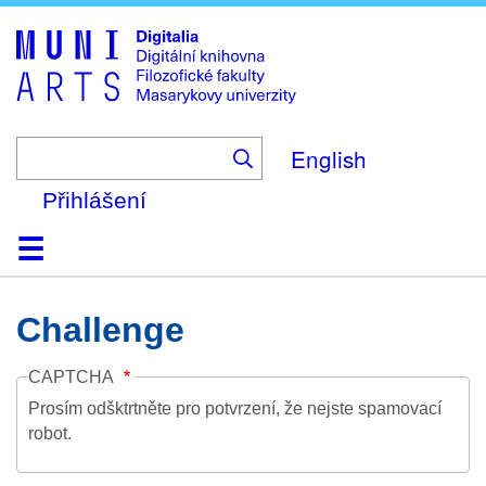
Skip
to
main
content
English
Přihlášení
Domů
Kolekce
Prohlížení
Vyhledávání
O platformě
Nápověda
Kontakt
Digitalia
Challenge
CAPTCHA
Prosím odšktrtněte pro potvrzení, že nejste spamovací
robot.