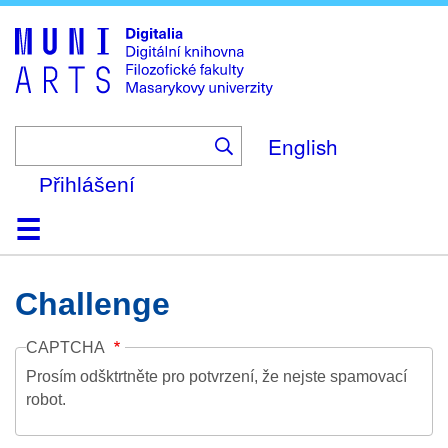
Skip
to
main
content
English
Přihlášení
Domů
Kolekce
Prohlížení
Vyhledávání
O platformě
Nápověda
Kontakt
Digitalia
Challenge
CAPTCHA
Prosím odšktrtněte pro potvrzení, že nejste spamovací
robot.