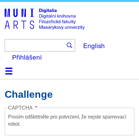
Skip
to
main
content
English
Přihlášení
Domů
Kolekce
Prohlížení
Vyhledávání
O platformě
Nápověda
Kontakt
Digitalia
Challenge
CAPTCHA
Prosím odšktrtněte pro potvrzení, že nejste spamovací
robot.