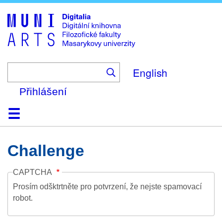
Skip
to
main
content
English
Přihlášení
Domů
Kolekce
Prohlížení
Vyhledávání
O platformě
Nápověda
Kontakt
Digitalia
Challenge
CAPTCHA
Prosím odšktrtněte pro potvrzení, že nejste spamovací
robot.