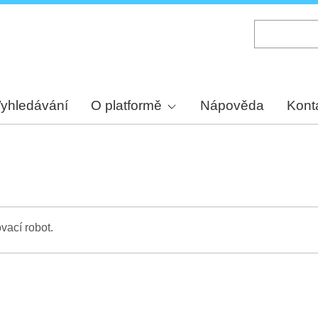
Skip
to
main
content
yhledávání
O platformě
Nápověda
Kont
vací robot.