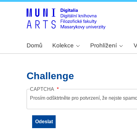
Domů
Kolekce
Prohlížení
V
Challenge
CAPTCHA
Prosím odšktrtněte pro potvrzení, že nejste spamo