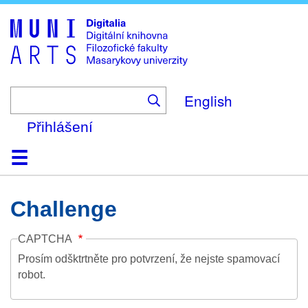
Skip
to
main
content
English
Přihlášení
Domů
Kolekce
Prohlížení
Vyhledávání
O platformě
Nápověda
Kontakt
Digitalia
Challenge
CAPTCHA
Prosím odšktrtněte pro potvrzení, že nejste spamovací
robot.