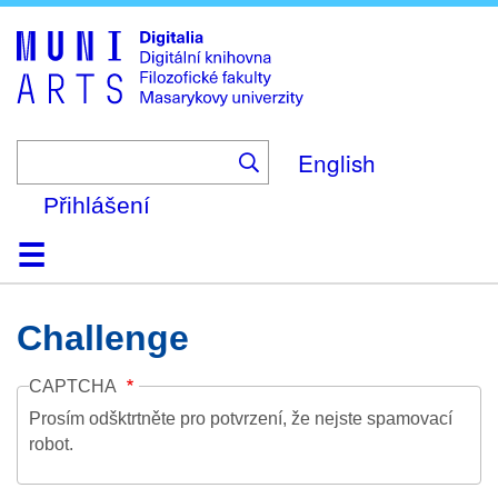
Skip
to
main
content
English
Přihlášení
Domů
Kolekce
Prohlížení
Vyhledávání
O platformě
Nápověda
Kontakt
Digitalia
Challenge
CAPTCHA
Prosím odšktrtněte pro potvrzení, že nejste spamovací
robot.