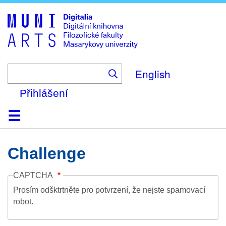
Skip
to
main
content
English
Přihlášení
Domů
Kolekce
Prohlížení
Vyhledávání
O platformě
Nápověda
Kontakt
Digitalia
Challenge
CAPTCHA
Prosím odšktrtněte pro potvrzení, že nejste spamovací
robot.