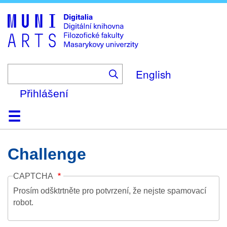
Skip
to
main
content
English
Přihlášení
Domů
Kolekce
Prohlížení
Vyhledávání
O platformě
Nápověda
Kontakt
Digitalia
Challenge
CAPTCHA
Prosím odšktrtněte pro potvrzení, že nejste spamovací
robot.