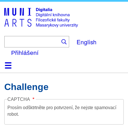
Skip
to
main
content
English
Přihlášení
Domů
Kolekce
Prohlížení
Vyhledávání
O platformě
Nápověda
Kontakt
Digitalia
Challenge
CAPTCHA
Prosím odšktrtněte pro potvrzení, že nejste spamovací
robot.