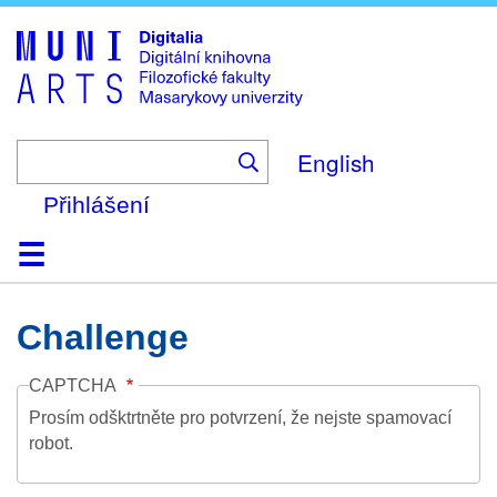
Skip
to
main
content
English
Přihlášení
Domů
Kolekce
Prohlížení
Vyhledávání
O platformě
Nápověda
Kontakt
Digitalia
Challenge
CAPTCHA
Prosím odšktrtněte pro potvrzení, že nejste spamovací
robot.