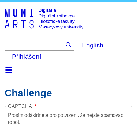
Skip
to
main
content
English
Přihlášení
Domů
Kolekce
Prohlížení
Vyhledávání
O platformě
Nápověda
Kontakt
Digitalia
Challenge
CAPTCHA
Prosím odšktrtněte pro potvrzení, že nejste spamovací
robot.