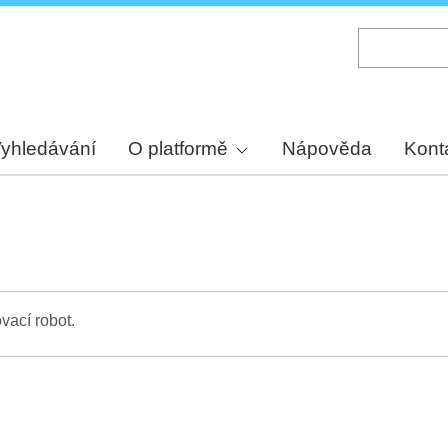
Skip
to
main
content
yhledávání
O platformě
Nápověda
Kont
vací robot.