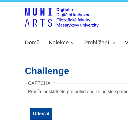
Domů
Kolekce
Prohlížení
V
Challenge
CAPTCHA
Prosím odšktrtněte pro potvrzení, že nejste spamo