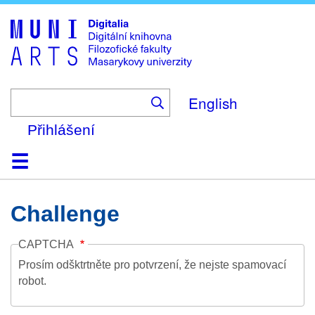
Skip
to
main
content
English
Přihlášení
Domů
Kolekce
Prohlížení
Vyhledávání
O platformě
Nápověda
Kontakt
Digitalia
Challenge
CAPTCHA
Prosím odšktrtněte pro potvrzení, že nejste spamovací
robot.