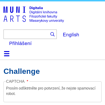
Skip
to
main
content
English
Přihlášení
Domů
Kolekce
Prohlížení
Vyhledávání
O platformě
Nápověda
Kontakt
Digitalia
Challenge
CAPTCHA
Prosím odšktrtněte pro potvrzení, že nejste spamovací
robot.