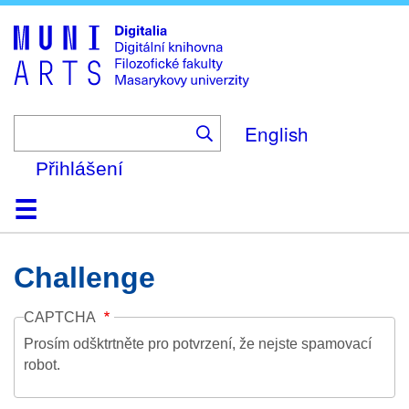
Skip
to
main
content
English
Přihlášení
Domů
Kolekce
Prohlížení
Vyhledávání
O platformě
Nápověda
Kontakt
Digitalia
Challenge
CAPTCHA
Prosím odšktrtněte pro potvrzení, že nejste spamovací
robot.