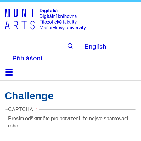
Skip
to
main
content
English
Přihlášení
Domů
Kolekce
Prohlížení
Vyhledávání
O platformě
Nápověda
Kontakt
Digitalia
Challenge
CAPTCHA
Prosím odšktrtněte pro potvrzení, že nejste spamovací
robot.