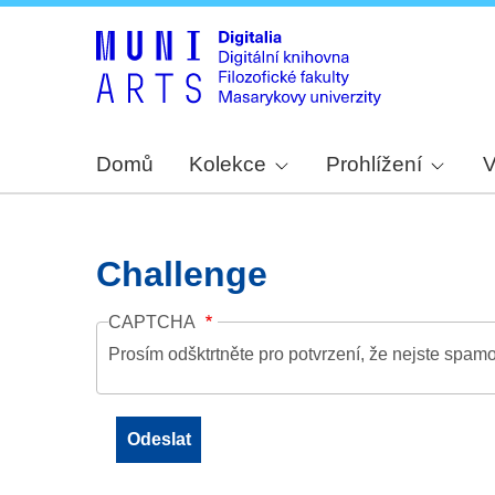
Domů
Kolekce
Prohlížení
V
Challenge
CAPTCHA
Prosím odšktrtněte pro potvrzení, že nejste spamo