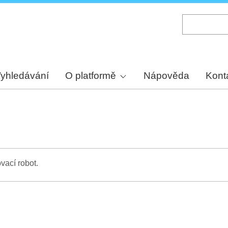
Skip
to
main
content
yhledávání
O platformě
Nápověda
Kont
vací robot.