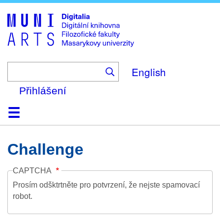
Skip
to
main
content
English
Přihlášení
Domů
Kolekce
Prohlížení
Vyhledávání
O platformě
Nápověda
Kontakt
Digitalia
Challenge
CAPTCHA
Prosím odšktrtněte pro potvrzení, že nejste spamovací
robot.